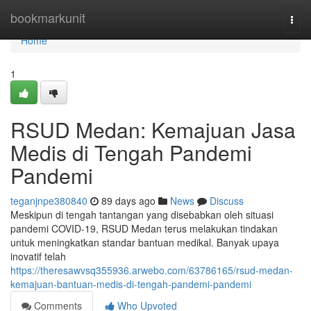
Home
bookmarkunit
Togg
navi
Home
1
RSUD Medan: Kemajuan Jasa
Medis di Tengah Pandemi
Pandemi
teganjnpe380840
89 days ago
News
Discuss
Meskipun di tengah tantangan yang disebabkan oleh situasi
pandemi COVID-19, RSUD Medan terus melakukan tindakan
untuk meningkatkan standar bantuan medikal. Banyak upaya
inovatif telah
https://theresawvsq355936.arwebo.com/63786165/rsud-medan-
kemajuan-bantuan-medis-di-tengah-pandemi-pandemi
Comments
Who Upvoted