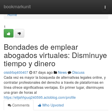
Home
bookmarkunit
Togg
navi
Home
1
Bondades de emplear
abogados virtuales: Disminuye
tiempo y dinero
oisidrbq400407
87 days ago
News
Discuss
Cada vez es mayor la búsqueda de alternativas legales online, y
contratar profesionales del derecho a través de plataformas en
línea ofrece significativas ventajas. En primer lugar, disminuyes
una gran de horas al
https://elijahhpuq240595.actoblog.com/profile
Comments
Who Upvoted