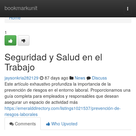
Home
bookmarkunit
Togg
navi
Home
1
Seguridad y Salud en el
Trabajo
jaysonkria282129
87 days ago
News
Discuss
Este artículo exhaustivo profundiza la importancia de la
prevención de riesgos en el entorno laboral. Proporcionamos una
guía completa para empleados y responsables que desean
asegurar un espacio de actividad más
https://emeralddirectory.com/listings1021537/prevención-de-
riesgos-laborales
Comments
Who Upvoted