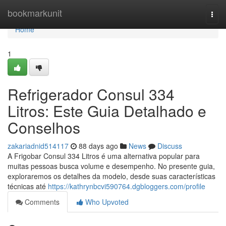
Home
bookmarkunit
Togg
navi
Home
1
Refrigerador Consul 334
Litros: Este Guia Detalhado e
Conselhos
zakariadnid514117
88 days ago
News
Discuss
A Frigobar Consul 334 Litros é uma alternativa popular para
muitas pessoas busca volume e desempenho. No presente guia,
exploraremos os detalhes da modelo, desde suas características
técnicas até
https://kathrynbcvi590764.dgbloggers.com/profile
Comments
Who Upvoted