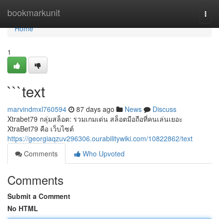
Home
bookmarkunit
Togg
navi
Home
1
```text
marvindmxl760594
87 days ago
News
Discuss
Xtrabet79 กลุ่มสล็อต: รวมเกมเด่น สล็อตมือถือที่คนเล่นเยอะ
XtraBet79 คือ เว็บไซต์
https://georgiaqzuv296306.ourabilitywiki.com/10822862/text
Comments
Who Upvoted
Comments
Submit a Comment
No HTML