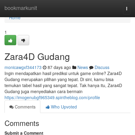
Home
bookmarkunit
Togg
navi
Home
1
Zara4D Gudang
monicawgxf344173
87 days ago
News
Discuss
Ingin mendapatkan hasil prediksi untuk game online? Zara4D
Gudang merupakan pilihan yang tepat. Di sini, kamu bisa
temukan tabel hasil yang sangat tepat. Tak hanya itu, Zara4D
Gudang juga menyediakan cara bermain
https://imogenubgf965349.spintheblog.com/profile
Comments
Who Upvoted
Comments
Submit a Comment