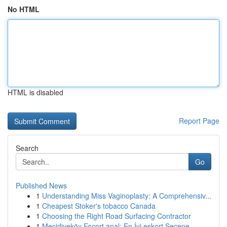
No HTML
HTML is disabled
Report Page
Search
Go
Published News
1
Understanding Miss Vaginoplasty: A Comprehensiv...
1
Cheapest Stoker's tobacco Canada
1
Choosing the Right Road Surfacing Contractor
1
Mecidiyeköy Escort anal: En İyi eskort Seçene...