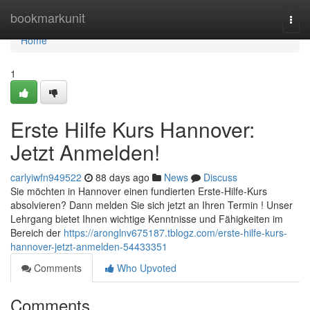
Home
bookmarkunit
Togg
navi
Home
1
Erste Hilfe Kurs Hannover:
Jetzt Anmelden!
carlyiwfn949522
88 days ago
News
Discuss
Sie möchten in Hannover einen fundierten Erste-Hilfe-Kurs
absolvieren? Dann melden Sie sich jetzt an Ihren Termin ! Unser
Lehrgang bietet Ihnen wichtige Kenntnisse und Fähigkeiten im
Bereich der
https://aronglnv675187.tblogz.com/erste-hilfe-kurs-
hannover-jetzt-anmelden-54433351
Comments
Who Upvoted
Comments