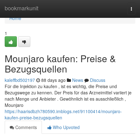
Home
bookmarkunit
Togg
navi
Home
1
Mounjaro kaufen: Preise &
Bezugsquellen
kaleffbd502197
88 days ago
News
Discuss
Für die Injektion zu kaufen , ist es wichtig, die Preise und
Bezugswege zu kennen. Der Preis für das Arzneimittel variiert je
nach Menge und Anbieter . Gewöhnlich ist es ausschließlich ,
Mounjaro
https://haarisdbzh780590.imblogs.net/91100414/mounjaro-
kaufen-preise-bezugsquellen
Comments
Who Upvoted