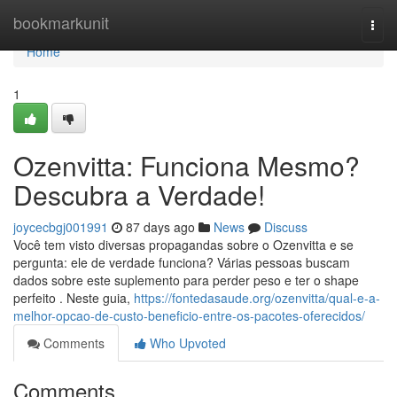
Home
bookmarkunit
Togg
navi
Home
1
Ozenvitta: Funciona Mesmo?
Descubra a Verdade!
joycecbgj001991
87 days ago
News
Discuss
Você tem visto diversas propagandas sobre o Ozenvitta e se
pergunta: ele de verdade funciona? Várias pessoas buscam
dados sobre este suplemento para perder peso e ter o shape
perfeito . Neste guia,
https://fontedasaude.org/ozenvitta/qual-e-a-
melhor-opcao-de-custo-beneficio-entre-os-pacotes-oferecidos/
Comments
Who Upvoted
Comments