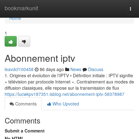
Home
bookmarkunit
Togg
navi
Home
1
Abonnement iptv
leavdcf100458
86 days ago
News
Discuss
1. Origines et évolution de l’IPTV • Définition initiale : IPTV signifie
« télévision par protocole Internet ». Contrairement aux modes de
diffusion classiques, elle repose sur la transmission de flux
https://lucwkpv187351.isblog.net/abonnement-iptv-58378987
Comments
Who Upvoted
Comments
Submit a Comment
No HTML