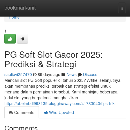
Home
bookmarkunit
Togg
navi
Home
1
PG Soft Slot Gacor 2025:
Prediksi & Strategi
saulipvi257470
89 days ago
News
Discuss
Mencari slot PG Soft populer di tahun 2025? Artikel selanjutnya
akan membahas prediksi terbaik dan strategi efektif untuk
menang dalam permainan tersebut. Kami meninjau beberapa
judul slot yang berpotensi menghasilkan
https://abelmbdi993139.blogginaway.com/41733040/tips-trik
Comments
Who Upvoted
Comments