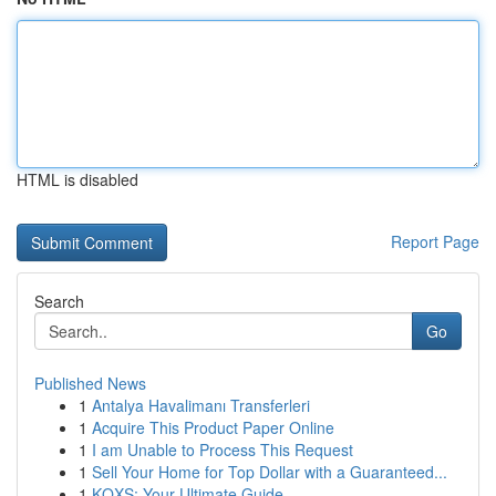
HTML is disabled
Report Page
Search
Go
Published News
1
Antalya Havalimanı Transferleri
1
Acquire This Product Paper Online
1
I am Unable to Process This Request
1
Sell Your Home for Top Dollar with a Guaranteed...
1
KQXS: Your Ultimate Guide