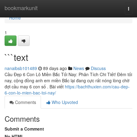
Home
bookmarkunit
Togg
navi
Home
1
```text
nanaibsb101489
89 days ago
News
Discuss
Cầu Đẹp 6 Con Lô Miền Bắc Tối Nay: Phân Tích Chi Tiết! Đêm tối
nay, cộng đồng anh em miền Bắc lại đang cực rất nóng lòng chờ
đợi cầu may 6 con số . Bài viết
https://bachthuxien.com/cau-dep-
6-con-lo-mien-bac-toi-nay/
Comments
Who Upvoted
Comments
Submit a Comment
No HTML