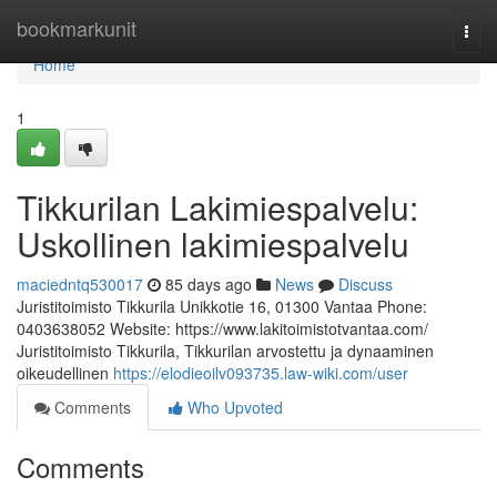
Home
bookmarkunit
Togg
navi
Home
1
Tikkurilan Lakimiespalvelu:
Uskollinen lakimiespalvelu
maciedntq530017
85 days ago
News
Discuss
Juristitoimisto Tikkurila Unikkotie 16, 01300 Vantaa Phone:
0403638052 Website: https://www.lakitoimistotvantaa.com/
Juristitoimisto Tikkurila, Tikkurilan arvostettu ja dynaaminen
oikeudellinen
https://elodieoilv093735.law-wiki.com/user
Comments
Who Upvoted
Comments