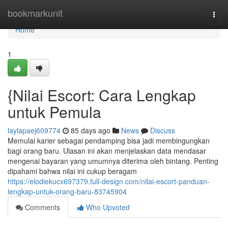
Home
bookmarkunit
Togg
navi
Home
1
{Nilai Escort: Cara Lengkap
untuk Pemula
laylapaej609774
85 days ago
News
Discuss
Memulai karier sebagai pendamping bisa jadi membingungkan
bagi orang baru. Ulasan ini akan menjelaskan data mendasar
mengenai bayaran yang umumnya diterima oleh bintang. Penting
dipahami bahwa nilai ini cukup beragam
https://elodiekucx697379.full-design.com/nilai-escort-panduan-
lengkap-untuk-orang-baru-83745904
Comments
Who Upvoted