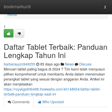
Home
bookmarkunit
Togg
navi
Home
1
Daftar Tablet Terbaik: Panduan
Lengkap Tahun Ini
barbarayyzc949255
85 days ago
News
Discuss
Mencari tablet paling bagus di 2024 ? Tim kami telah menyusun
pilihan komprehensif untuk membantu Anda dalam menemukan
perangkat tablet yang sesuai dengan anggaran Anda. Artikel ini
akan menjelaskan
https://royykgs936498.frewwebs.com/40148654/daftar-tablet-
terbaik-panduan-lengkap-saat-ini
Comments
Who Upvoted