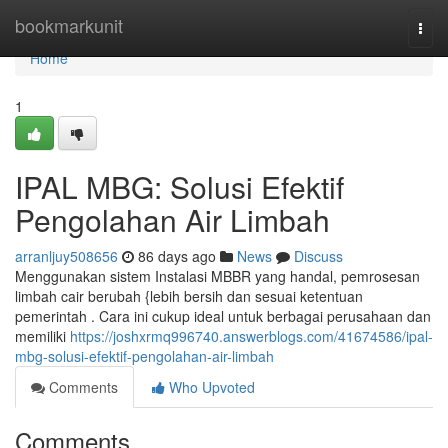
Home
bookmarkunit
Togg
navi
Home
1
IPAL MBG: Solusi Efektif
Pengolahan Air Limbah
arranljuy508656
86 days ago
News
Discuss
Menggunakan sistem Instalasi MBBR yang handal, pemrosesan
limbah cair berubah {lebih bersih dan sesuai ketentuan
pemerintah . Cara ini cukup ideal untuk berbagai perusahaan dan
memiliki
https://joshxrmq996740.answerblogs.com/41674586/ipal-
mbg-solusi-efektif-pengolahan-air-limbah
Comments
Who Upvoted
Comments