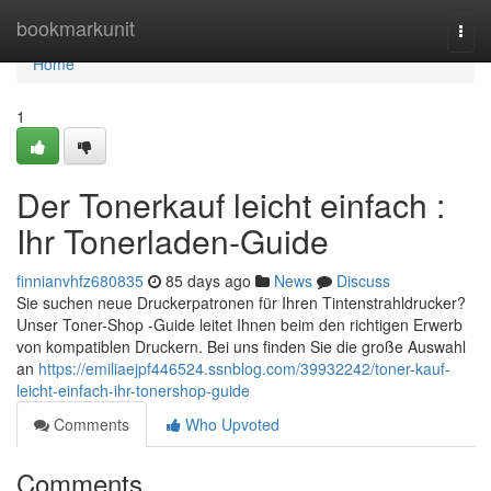
Home
bookmarkunit
Togg
navi
Home
1
Der Tonerkauf leicht einfach :
Ihr Tonerladen-Guide
finnianvhfz680835
85 days ago
News
Discuss
Sie suchen neue Druckerpatronen für Ihren Tintenstrahldrucker?
Unser Toner-Shop -Guide leitet Ihnen beim den richtigen Erwerb
von kompatiblen Druckern. Bei uns finden Sie die große Auswahl
an
https://emiliaejpf446524.ssnblog.com/39932242/toner-kauf-
leicht-einfach-ihr-tonershop-guide
Comments
Who Upvoted
Comments