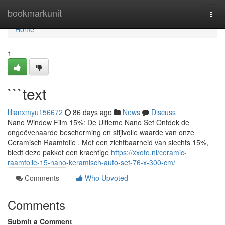
Home
bookmarkunit
Togg
navi
Home
1
```text
lilianxmyu156672
86 days ago
News
Discuss
Nano Window Film 15%: De Ultieme Nano Set Ontdek de
ongeëvenaarde bescherming en stijlvolle waarde van onze
Ceramisch Raamfolie . Met een zichtbaarheid van slechts 15%,
biedt deze pakket een krachtige
https://xxoto.nl/ceramic-
raamfolie-15-nano-keramisch-auto-set-76-x-300-cm/
Comments
Who Upvoted
Comments
Submit a Comment