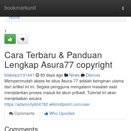
Home
bookmarkunit
Togg
navi
Home
1
Cara Terbaru & Panduan
Lengkap Asura77 copyright
blakeipzl191441
83 days ago
News
Discuss
Mempermudah akses ke situs Asura-77 adalah keinginan utama
dari artikel ini ini. Segala pengguna mengalami masalah saat
menjalankan proses masuk ke akun pribadi. Tutorial ini akan
menjelaskan secara
https://adamcrly604782.wikimidpoint.com/user
Comments
Who Upvoted
Comments