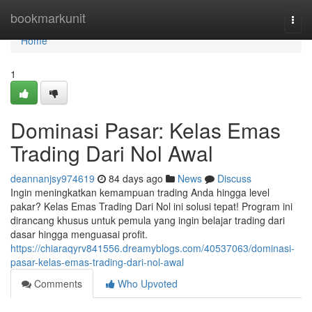
Home
bookmarkunit
Togg
navi
Home
1
Dominasi Pasar: Kelas Emas
Trading Dari Nol Awal
deannanjsy974619
84 days ago
News
Discuss
Ingin meningkatkan kemampuan trading Anda hingga level
pakar? Kelas Emas Trading Dari Nol ini solusi tepat! Program ini
dirancang khusus untuk pemula yang ingin belajar trading dari
dasar hingga menguasai profit.
https://chiaraqyrv841556.dreamyblogs.com/40537063/dominasi-
pasar-kelas-emas-trading-dari-nol-awal
Comments
Who Upvoted