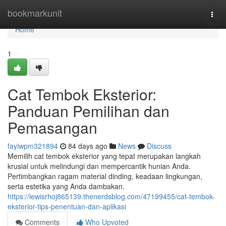
Home
bookmarkunit
Togg
navi
Home
1
Cat Tembok Eksterior:
Panduan Pemilihan dan
Pemasangan
fayiwpm321894
84 days ago
News
Discuss
Memilih cat tembok eksterior yang tepat merupakan langkah
krusial untuk melindungi dan mempercantik hunian Anda.
Pertimbangkan ragam material dinding, keadaan lingkungan,
serta estetika yang Anda dambakan.
https://lewisrhoj865139.thenerdsblog.com/47199455/cat-tembok-
eksterior-tips-penentuan-dan-aplikasi
Comments
Who Upvoted