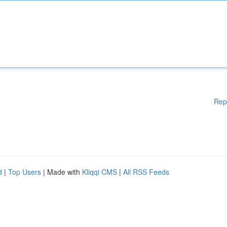
Rep
d
|
Top Users
| Made with
Kliqqi CMS
|
All RSS Feeds