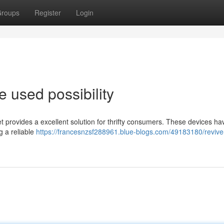
roups
Register
Login
he used possibility
t provides a excellent solution for thrifty consumers. These devices h
g a reliable
https://francesnzsf288961.blue-blogs.com/49183180/revive-