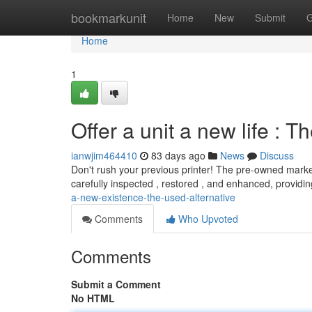
Home
bookmarkunit
Home
New
Submit
G
Home
1
Offer a unit a new life : T
ianwjim464410
83 days ago
News
Discuss
Don't rush your previous printer! The pre-owned marke
carefully inspected , restored , and enhanced, providin
a-new-existence-the-used-alternative
Comments
Who Upvoted
Comments
Submit a Comment
No HTML