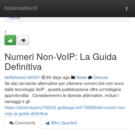
Home
bookmarkunit
Togg
navi
Home
1
Numeri Non-VoIP: La Guida
Definitiva
delilahexbx160307
85 days ago
News
Discuss
Se stai cercando alternative per ottenere numeri che non sono
dalla tecnologia VoIP , questa pubblicazione offre un'indagine
approfondita . Considereremo le diverse alternative, inclusi i
vantaggi e gli
https://phoenixaxnu706022.getblogs.net/73928546/numeri-non-
voip-la-guida-definitiva
Comments
Who Upvoted