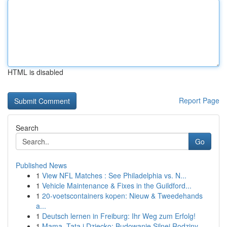
HTML is disabled
Report Page
Search
Go
Published News
1
View NFL Matches : See Philadelphia vs. N...
1
Vehicle Maintenance & Fixes in the Guildford...
1
20-voetscontainers kopen: Nieuw & Tweedehands
a...
1
Deutsch lernen in Freiburg: Ihr Weg zum Erfolg!
1
Mama, Tata i Dziecko: Budowanie Silnej Rodziny