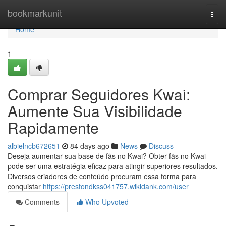
Home
bookmarkunit
Togg
navi
Home
1
Comprar Seguidores Kwai:
Aumente Sua Visibilidade
Rapidamente
albielncb672651
84 days ago
News
Discuss
Deseja aumentar sua base de fãs no Kwai? Obter fãs no Kwai
pode ser uma estratégia eficaz para atingir superiores resultados.
Diversos criadores de conteúdo procuram essa forma para
conquistar
https://prestondkss041757.wikidank.com/user
Comments
Who Upvoted