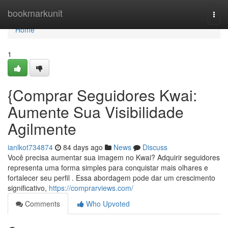
Home
bookmarkunit
Togg
navi
Home
1
{Comprar Seguidores Kwai:
Aumente Sua Visibilidade
Agilmente
ianlkot734874
84 days ago
News
Discuss
Você precisa aumentar sua imagem no Kwai? Adquirir seguidores
representa uma forma simples para conquistar mais olhares e
fortalecer seu perfil . Essa abordagem pode dar um crescimento
significativo,
https://comprarviews.com/
Comments
Who Upvoted