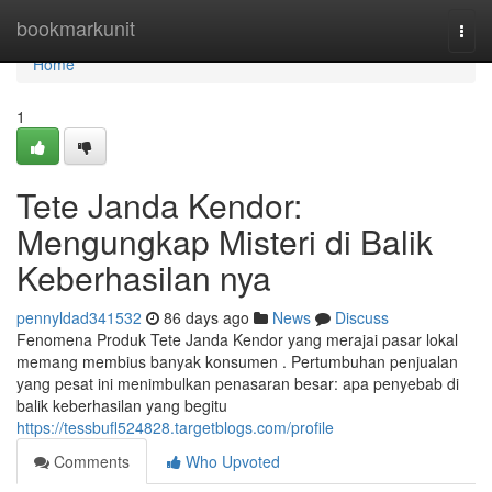
Home
bookmarkunit
Togg
navi
Home
1
Tete Janda Kendor:
Mengungkap Misteri di Balik
Keberhasilan nya
pennyldad341532
86 days ago
News
Discuss
Fenomena Produk Tete Janda Kendor yang merajai pasar lokal
memang membius banyak konsumen . Pertumbuhan penjualan
yang pesat ini menimbulkan penasaran besar: apa penyebab di
balik keberhasilan yang begitu
https://tessbufl524828.targetblogs.com/profile
Comments
Who Upvoted