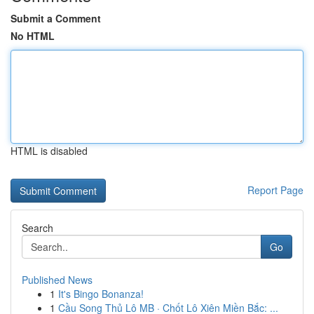
Submit a Comment
No HTML
HTML is disabled
Report Page
Search
Go
Published News
1
It's Bingo Bonanza!
1
Cầu Song Thủ Lô MB · Chốt Lô Xiên Miền Bắc: ...