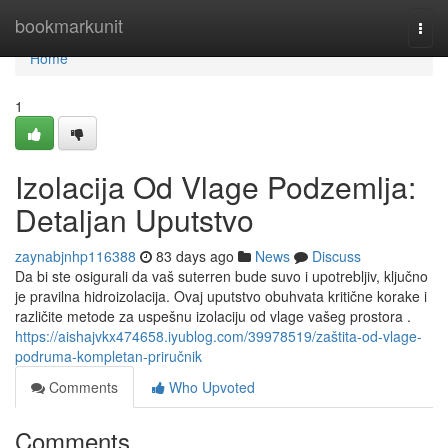
Home
bookmarkunit
Togg
navi
Home
1
Izolacija Od Vlage Podzemlja:
Detaljan Uputstvo
zaynabjnhp116388
83 days ago
News
Discuss
Da bi ste osigurali da vaš suterren bude suvo i upotrebljiv, ključno
je pravilna hidroizolacija. Ovaj uputstvo obuhvata kritične korake i
različite metode za uspešnu izolaciju od vlage vašeg prostora .
https://aishajvkx474658.iyublog.com/39978519/zaštita-od-vlage-
podruma-kompletan-priručnik
Comments
Who Upvoted
Comments