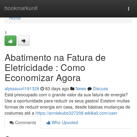
Home
bookmarkunit
Togg
navi
Home
1
Abatimento na Fatura de
Eletricidade : Como
Economizar Agora
alyssauurt191328
83 days ago
News
Discuss
Está preocupado com o grande valor da sua fatura de energia?
Use a oportunidade para reduzir os seus gastos! Existem muitas
formas de reduzir energia em casa, desde básicas mudanças de
costumes até a
https://anniekube327208.wikikali.com/user
Comments
Who Upvoted