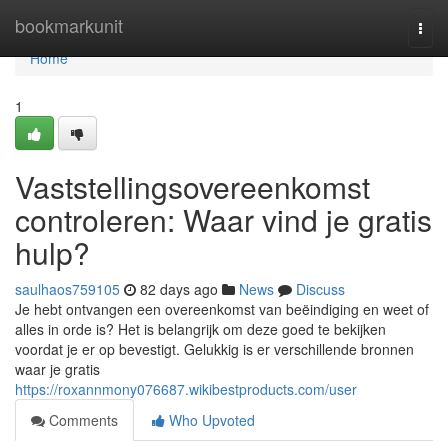
Home
bookmarkunit
Togg
navi
Home
1
Vaststellingsovereenkomst
controleren: Waar vind je gratis
hulp?
saulhaos759105
82 days ago
News
Discuss
Je hebt ontvangen een overeenkomst van beëindiging en weet of
alles in orde is? Het is belangrijk om deze goed te bekijken
voordat je er op bevestigt. Gelukkig is er verschillende bronnen
waar je gratis
https://roxannmony076687.wikibestproducts.com/user
Comments
Who Upvoted