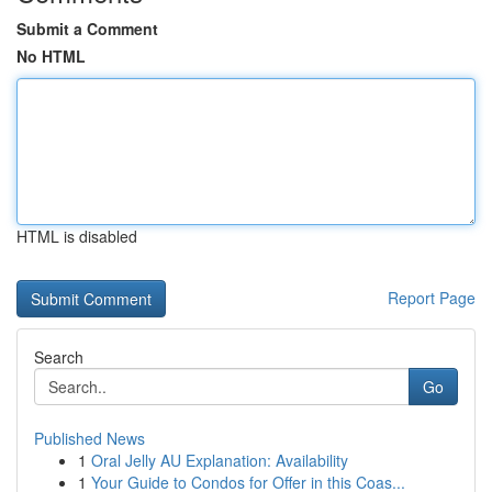
Submit a Comment
No HTML
HTML is disabled
Report Page
Search
Go
Published News
1
Oral Jelly AU Explanation: Availability
1
Your Guide to Condos for Offer in this Coas...