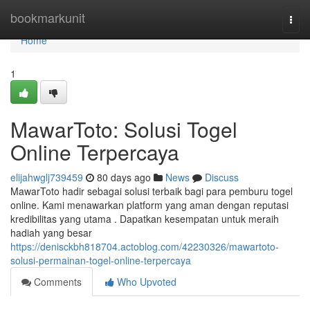
Home
bookmarkunit
Togg
navi
Home
1
MawarToto: Solusi Togel
Online Terpercaya
elijahwglj739459
80 days ago
News
Discuss
MawarToto hadir sebagai solusi terbaik bagi para pemburu togel
online. Kami menawarkan platform yang aman dengan reputasi
kredibilitas yang utama . Dapatkan kesempatan untuk meraih
hadiah yang besar
https://denisckbh818704.actoblog.com/42230326/mawartoto-
solusi-permainan-togel-online-terpercaya
Comments
Who Upvoted