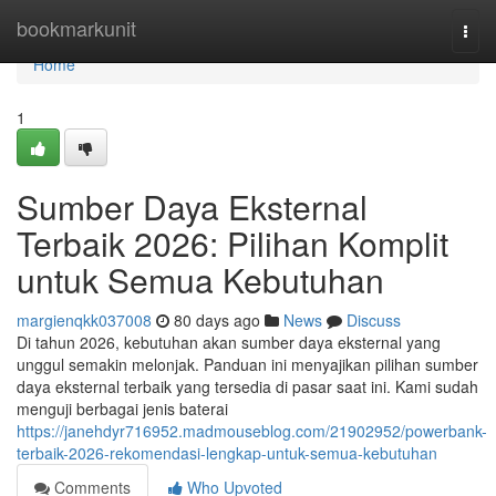
Home
bookmarkunit
Togg
navi
Home
1
Sumber Daya Eksternal
Terbaik 2026: Pilihan Komplit
untuk Semua Kebutuhan
margienqkk037008
80 days ago
News
Discuss
Di tahun 2026, kebutuhan akan sumber daya eksternal yang
unggul semakin melonjak. Panduan ini menyajikan pilihan sumber
daya eksternal terbaik yang tersedia di pasar saat ini. Kami sudah
menguji berbagai jenis baterai
https://janehdyr716952.madmouseblog.com/21902952/powerbank-
terbaik-2026-rekomendasi-lengkap-untuk-semua-kebutuhan
Comments
Who Upvoted