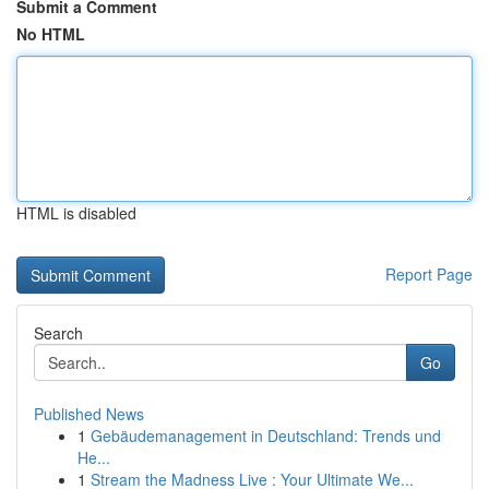
Submit a Comment
No HTML
HTML is disabled
Report Page
Search
Go
Published News
1
Gebäudemanagement in Deutschland: Trends und
He...
1
Stream the Madness Live : Your Ultimate We...