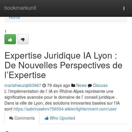
Home
bookmarkunit
Togg
navi
Home
1
Expertise Juridique IA Lyon :
De Nouvelles Perspectives de
l’Expertise
mariahwuzq663967
79 days ago
News
Discuss
L’ l’implémentation de l’ IA en Rhône-Alpes représente une
significative avancée pour le domaine de l’ conseil juridique .
Dans la ville de Lyon, des solutions innovantes basées sur l'IA
sont
https://sabrinawknv756554.wikienlightenment.com/user
Comments
Who Upvoted