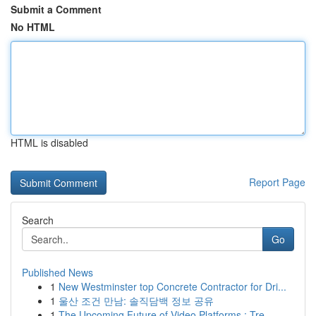
Submit a Comment
No HTML
HTML is disabled
Report Page
Search
Go
Published News
1
New Westminster top Concrete Contractor for Dri...
1
울산 조건 만남: 솔직담백 정보 공유
1
The Upcoming Future of Video Platforms : Tre...