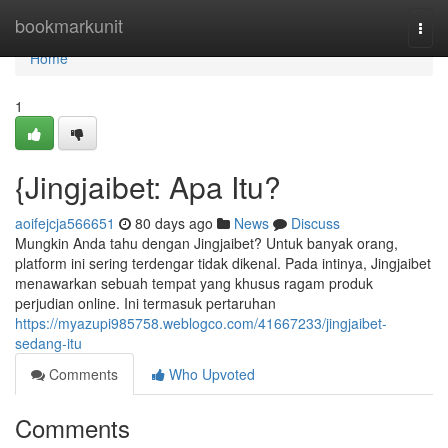
Home
bookmarkunit
Togg
navi
Home
1
{Jingjaibet: Apa Itu?
aoifejcja566651
80 days ago
News
Discuss
Mungkin Anda tahu dengan Jingjaibet? Untuk banyak orang,
platform ini sering terdengar tidak dikenal. Pada intinya, Jingjaibet
menawarkan sebuah tempat yang khusus ragam produk
perjudian online. Ini termasuk pertaruhan
https://myazupi985758.weblogco.com/41667233/jingjaibet-
sedang-itu
Comments
Who Upvoted
Comments