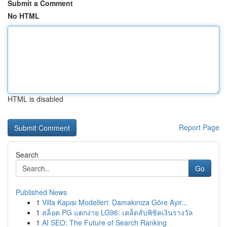
Submit a Comment
No HTML
HTML is disabled
Report Page
Search
Go
Published News
1
Villa Kapısı Modelleri: Damakınıza Göre Ayır...
1
สล็อต PG แตกง่าย LG96: เคล็ดลับพิชิตเงินรางวัล
1
AI SEO: The Future of Search Ranking