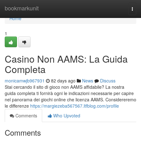
Home
bookmarkunit
Togg
navi
Home
1
Casino Non AAMS: La Guida
Completa
monicamwjb967931
82 days ago
News
Discuss
Stai cercando il sito di gioco non AAMS affidabile? La nostra
guida completa ti fornirà ogni le indicazioni necessarie per capire
nel panorama dei giochi online che licenza AAMS. Considereremo
le differenze
https://margiezeba567567.ltfblog.com/profile
Comments
Who Upvoted
Comments