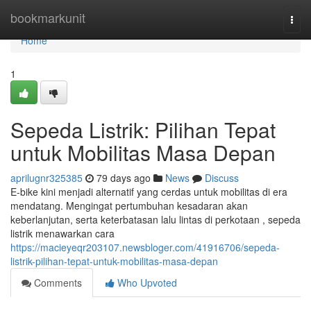
Home
bookmarkunit
Togg
navi
Home
1
Sepeda Listrik: Pilihan Tepat
untuk Mobilitas Masa Depan
aprilugnr325385
79 days ago
News
Discuss
E-bike kini menjadi alternatif yang cerdas untuk mobilitas di era
mendatang. Mengingat pertumbuhan kesadaran akan
keberlanjutan, serta keterbatasan lalu lintas di perkotaan , sepeda
listrik menawarkan cara
https://macieyeqr203107.newsbloger.com/41916706/sepeda-
listrik-pilihan-tepat-untuk-mobilitas-masa-depan
Comments
Who Upvoted