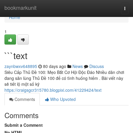
Home
bookmarkunit
Togg
navi
Home
1
```text
zaynbwxv648895
80 days ago
News
Discuss
Siêu Cấp Thủ Đề 100: Mẹo Bắt Cơ Hội Độc Đáo Nhiều dân chơi
đang săn lùng Thủ Đề 100 để có tình huống hiếm . Bài viết này
sẽ tiết lộ một số kỹ
https://craigsgcr315780.blogpixi.com/41229424/text
Comments
Who Upvoted
Comments
Submit a Comment
No HTML