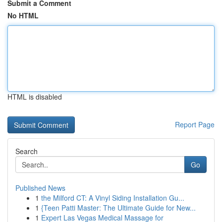
Submit a Comment
No HTML
HTML is disabled
Report Page
Search
Go
Published News
1
the Milford CT: A Vinyl Siding Installation Gu...
1
{Teen Patti Master: The Ultimate Guide for New...
1
Expert Las Vegas Medical Massage for