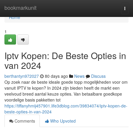
Home
bookmarkunit
Togg
navi
Home
1
Iptv Kopen: De Beste Opties in
van 2024
berthantyn972027
80 days ago
News
Discuss
Op zoek naar de beste ideale goede topp mogelijkheden voor om
vanuit IPTV te kopen? In 2024 zijn bieden heeft de markt een
veelvoud breed aantal keuze opties. Van betaalbare goedkope
voordelige basis pakketten tot
https://tiffanyhmij457901.life3dblog.com/39834074/iptv-kopen-de-
beste-opties-in-van-2024
Comments
Who Upvoted