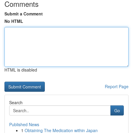
Comments
Submit a Comment
No HTML
HTML is disabled
Report Page
Search
Go
Published News
1
Obtaining The Medication within Japan