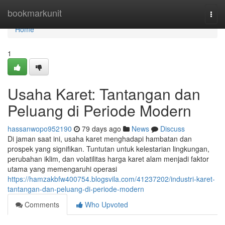
Home
bookmarkunit
Togg
navi
Home
1
Usaha Karet: Tantangan dan
Peluang di Periode Modern
hassanwopo952190
79 days ago
News
Discuss
Di jaman saat ini, usaha karet menghadapi hambatan dan
prospek yang signifikan. Tuntutan untuk kelestarian lingkungan,
perubahan iklim, dan volatilitas harga karet alam menjadi faktor
utama yang memengaruhi operasi
https://hamzakbfw400754.blogsvila.com/41237202/industri-karet-
tantangan-dan-peluang-di-periode-modern
Comments
Who Upvoted