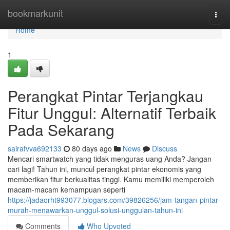
Home
bookmarkunit
Togg
navi
Home
1
Perangkat Pintar Terjangkau
Fitur Unggul: Alternatif Terbaik
Pada Sekarang
sairafvva692133
80 days ago
News
Discuss
Mencari smartwatch yang tidak menguras uang Anda? Jangan
cari lagi! Tahun ini, muncul perangkat pintar ekonomis yang
memberikan fitur berkualitas tinggi. Kamu memiliki memperoleh
macam-macam kemampuan seperti
https://jadaorht993077.blogars.com/39826256/jam-tangan-pintar-
murah-menawarkan-unggul-solusi-unggulan-tahun-ini
Comments
Who Upvoted