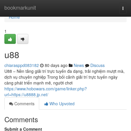
Home
bookmarkunit
Togg
navi
Home
1
u88
chiarasppd083182
80 days ago
News
Discuss
U88 – Nền tảng giải trí trực tuyến đa dạng, trải nghiệm mượt mà,
dịch vụ chuyên nghiệp Trong bối cảnh giải trí trực tuyến ngày
càng phát triển mạnh mẽ, người chơi
https://www.hobowars.com/game/linker.php?
url=https://u8888.jp.net/
Comments
Who Upvoted
Comments
Submit a Comment