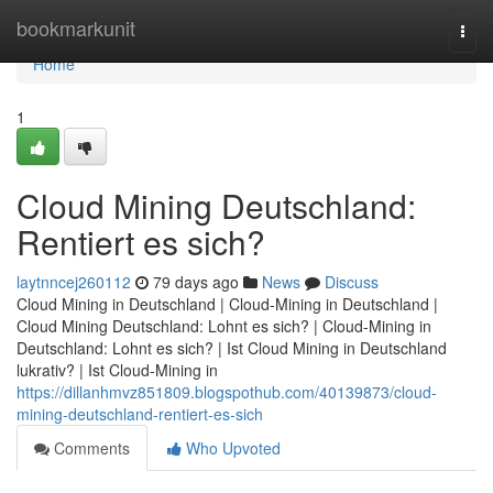
Home
bookmarkunit
Togg
navi
Home
1
Cloud Mining Deutschland:
Rentiert es sich?
laytnncej260112
79 days ago
News
Discuss
Cloud Mining in Deutschland | Cloud-Mining in Deutschland |
Cloud Mining Deutschland: Lohnt es sich? | Cloud-Mining in
Deutschland: Lohnt es sich? | Ist Cloud Mining in Deutschland
lukrativ? | Ist Cloud-Mining in
https://dillanhmvz851809.blogspothub.com/40139873/cloud-
mining-deutschland-rentiert-es-sich
Comments
Who Upvoted