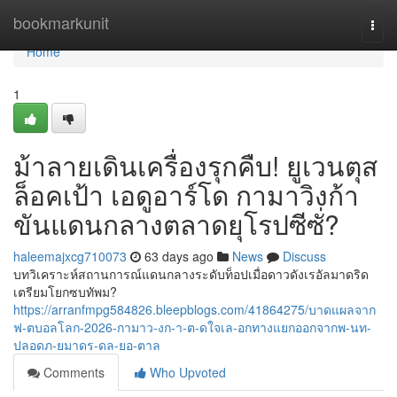
Home
bookmarkunit
Togg
navi
Home
1
ม้าลายเดินเครื่องรุกคืบ! ยูเวนตุส
ล็อคเป้า เอดูอาร์โด กามาวิงก้า
ขันแดนกลางตลาดยุโรปซีซั่?
haleemajxcg710073
63 days ago
News
Discuss
บทวิเคราะห์สถานการณ์แดนกลางระดับท็อปเมื่อดาวดังเรอัลมาดริด
เตรียมโยกซบทัพม?
https://arranfmpg584826.bleepblogs.com/41864275/บาดแผลจาก
ฟ-ตบอลโลก-2026-กามาว-งก-า-ต-ดใจเล-อกทางแยกออกจากพ-นท-
ปลอดภ-ยมาดร-ดล-ยอ-ตาล
Comments
Who Upvoted