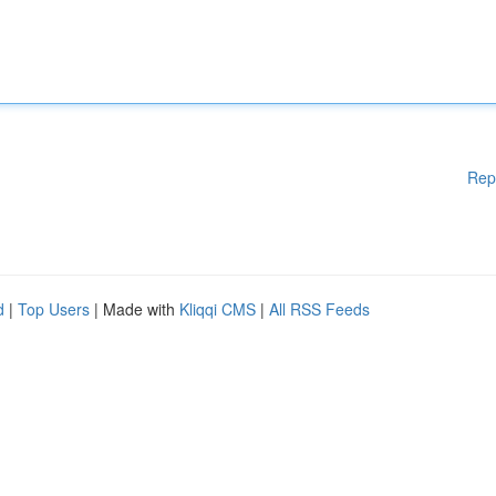
Rep
d
|
Top Users
| Made with
Kliqqi CMS
|
All RSS Feeds