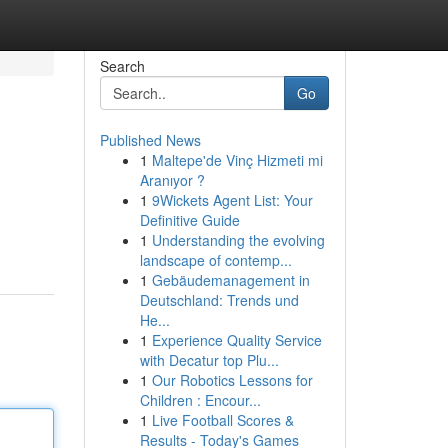
Search
Go
Published News
1
Maltepe'de Vinç Hizmeti mi
Aranıyor ?
1
9Wickets Agent List: Your
Definitive Guide
1
Understanding the evolving
landscape of contemp...
1
Gebäudemanagement in
Deutschland: Trends und
He...
1
Experience Quality Service
with Decatur top Plu...
1
Our Robotics Lessons for
Children : Encour...
1
Live Football Scores &
Results - Today's Games