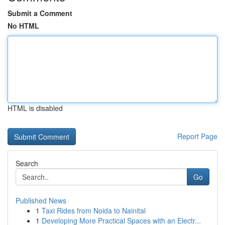
Submit a Comment
No HTML
HTML is disabled
Report Page
Search
Go
Published News
1
Taxi Rides from Noida to Nainital
1
Developing More Practical Spaces with an Electr...