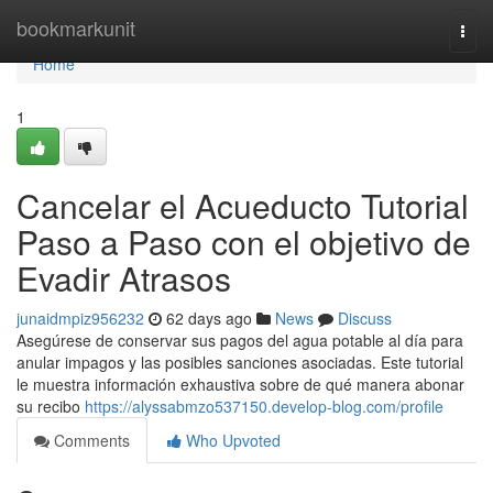
Home
bookmarkunit
Togg
navi
Home
1
Cancelar el Acueducto Tutorial
Paso a Paso con el objetivo de
Evadir Atrasos
junaidmpiz956232
62 days ago
News
Discuss
Asegúrese de conservar sus pagos del agua potable al día para
anular impagos y las posibles sanciones asociadas. Este tutorial
le muestra información exhaustiva sobre de qué manera abonar
su recibo
https://alyssabmzo537150.develop-blog.com/profile
Comments
Who Upvoted