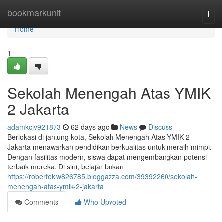
Home
bookmarkunit
Togg
navi
Home
1
Sekolah Menengah Atas YMIK
2 Jakarta
adamkcjv921873
62 days ago
News
Discuss
Berlokasi di jantung kota, Sekolah Menengah Atas YMIK 2
Jakarta menawarkan pendidikan berkualitas untuk meraih mimpi.
Dengan fasilitas modern, siswa dapat mengembangkan potensi
terbaik mereka. Di sini, belajar bukan
https://roberteklw826785.bloggazza.com/39392260/sekolah-
menengah-atas-ymik-2-jakarta
Comments
Who Upvoted